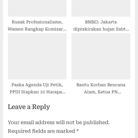
Rusak Profesionalisme,
BMKG: Jakarta
Wamen Rangkap Komisaris
diprakirakan hujan Sabtu
BUMN Harus Mundur
siang ini
Paska Agenda Uji Petik,
Bantu Korban Bencana
PPDI Siapkan 10 Harapan
Alam, Ketua PN
Sebelum Diterbitkan
Batusangkar Liena, S.H.,
Leave a Reply
Revisi PP – Puskominfo
M.Hum Dirikan Dapur
Umum
Your email address will not be published.
Required fields are marked
*