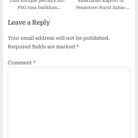
Luis Enrique percaya diri
Keakraban Kapolri di
PSG bisa balikkan
Pesantren Nurul Azhar:
keadaaan hadapi
Silaturahmi dan Bantuan
Leave a Reply
Liverpool
Sosial
Your email address will not be published.
Required fields are marked
*
Comment
*