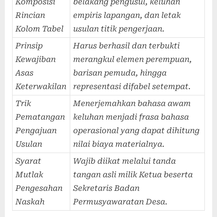
Komposisi
belakang pengusul, keluhan
Rincian
empiris lapangan, dan letak
Kolom Tabel
usulan titik pengerjaan.
Prinsip
Harus berhasil dan terbukti
Kewajiban
merangkul elemen perempuan,
Asas
barisan pemuda, hingga
Keterwakilan
representasi difabel setempat.
Trik
Menerjemahkan bahasa awam
Pematangan
keluhan menjadi frasa bahasa
Pengajuan
operasional yang dapat dihitung
Usulan
nilai biaya materialnya.
Syarat
Wajib diikat melalui tanda
Mutlak
tangan asli milik Ketua beserta
Pengesahan
Sekretaris Badan
Naskah
Permusyawaratan Desa.