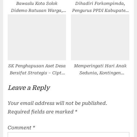
Bawaslu Kota Solok
Dihadiri Forkompimda,
Didemo Ratusan Warga,
Pengurus PPDI Kabupaten
Dituding Tidak Profesional
Madiun Resmi Dilantik –
Puskominfo
SK Penghapusan Aset Desa
Memperingati Hari Anak
Bersifat Strategis – Cipta
Sedunia, Kontingen
Desa
Garuda INDORDB XXXIX-G
Leave a Reply
MONUSCO Berbagi
Perlengkapan Sekolah
Your email address will not be published.
Required fields are marked
*
Comment
*