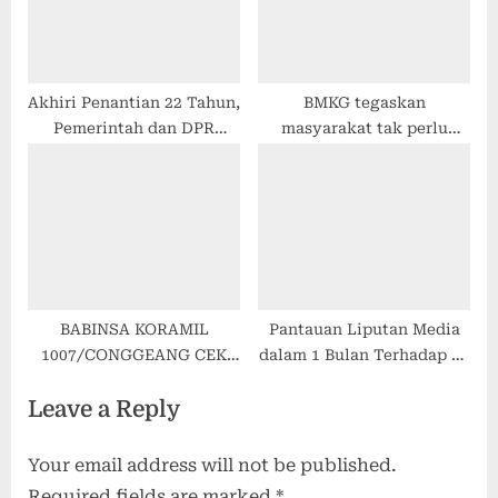
Akhiri Penantian 22 Tahun,
BMKG tegaskan
Pemerintah dan DPR
masyarakat tak perlu
Setujui RUU PPRT
khawatir atas fenomena
Disahkan Jadi Undang-
badai magnet
Undang
BABINSA KORAMIL
Pantauan Liputan Media
1007/CONGGEANG CEK
dalam 1 Bulan Terhadap 18
AKTIVITAS RONDA
Anggota Dewan Asal
Leave a Reply
MALAM, PERKUAT
Sumatera Barat atau ‘Parle
KEAMANAN LINGKUNGAN
18’
Your email address will not be published.
Required fields are marked
*