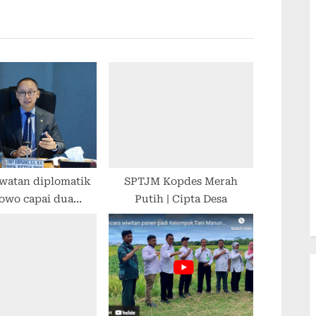
watan diplomatik
SPTJM Kopdes Merah
owo capai dua
Putih | Cipta Desa
katan sekaligus