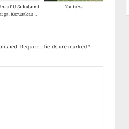
Dinas PU Sukabumi
Youtube
arga, Kerusakan
oblong–Cipuntang
tindaklanjut
blished.
Required fields are marked
*