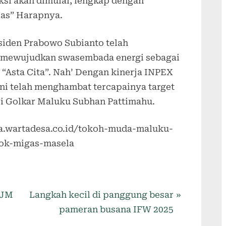
ksi akan dimulai, lengkap dengan
elas” Harapnya.
iden Prabowo Subianto telah
mewujudkan swasembada energi sebagai
 “Asta Cita”. Nah’ Dengan kinerja INPEX
ini telah menghambat tercapainya target
si Golkar Maluku Subhan Pattimahu.
rta.wartadesa.co.id/tokoh-muda-maluku-
lok-migas-masela
PJM
Langkah kecil di panggung besar
pameran busana IFW 2025