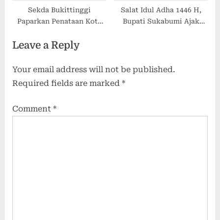
Sekda Bukittinggi
Salat Idul Adha 1446 H,
Paparkan Penataan Kota
Bupati Sukabumi Ajak
dan Pengamanan Aset
Perkuat Kebersamaan dan
Leave a Reply
untuk Dongkrak Ekonomi
Kepedulian Sosial
Daerah
Your email address will not be published.
Required fields are marked
*
Comment
*