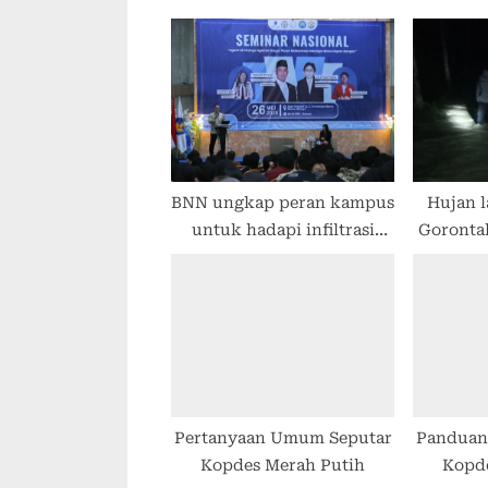
BNN ungkap peran kampus
Hujan l
untuk hadapi infiltrasi
Goronta
narkotika
banji
Pertanyaan Umum Seputar
Panduan 
Kopdes Merah Putih
Kopd