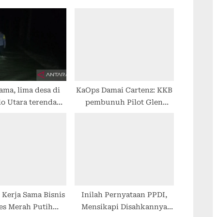
ama, lima desa di
KaOps Damai Cartenz: KKB
lo Utara terendam
pembunuh Pilot Glen
r berarus deras
berjumlah lima orang
Kerja Sama Bisnis
Inilah Pernyataan PPDI,
es Merah Putih
Mensikapi Disahkannya