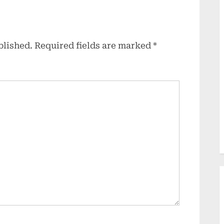
engan PLN
Revisi UU Desa –
Puskominfo
blished.
Required fields are marked
*